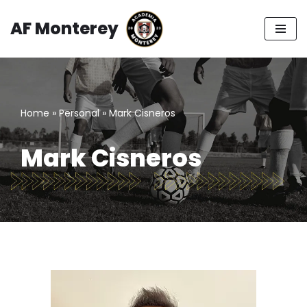
AF Monterey
Saltar
al
contenido
Home
»
Personal
»
Mark Cisneros
Mark Cisneros