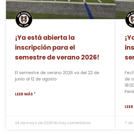
¡Ya está abierta la
¡Y
inscripción para el
in
semestre de verano 2026!
se
El semestre de verano 2026 va del 22 de
Fech
junio al 12 de agosto
de o
18:0
Peni
LEER MÁS "
LEER
24 de mayo de 2026
No hay comentarios
7 de