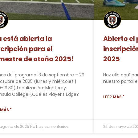
a está abierta la
Abierto el
scripción para el
inscripció
mestre de otoño 2025!
2025
as del programa: 3 de septiembre – 29
Haz clic aquí pa
ctubre de 2025 (lunes y miércoles |
nuestro portal e
0-19:30) Localización: Monterey
nsula College ¿Qué es Player’s Edge?
LEER MÁS "
 MÁS "
 agosto de 2025
No hay comentarios
22 de mayo de 2