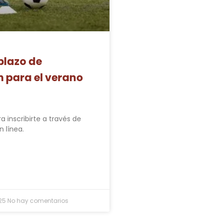
 plazo de
n para el verano
ra inscribirte a través de
n línea.
025
No hay comentarios