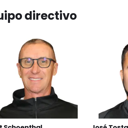
ipo directivo
t Schoenthal
José Tost