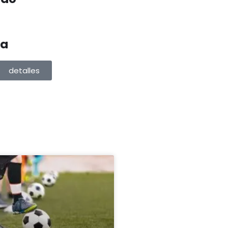
ta
detalles