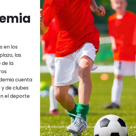
demia
s en los
plazo, las
 de la
ros
ademia cuenta
o y de clubes
en el deporte