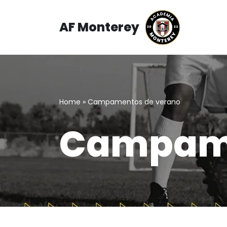
AF Monterey
Saltar
al
contenido
Home
»
Campamentos de verano
Campame