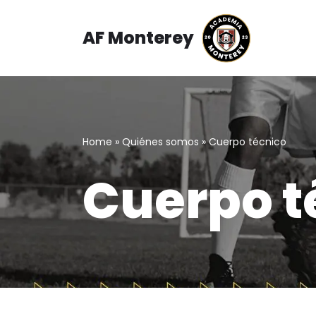
AF Monterey
Saltar
al
contenido
Home
»
Quiénes somos
»
Cuerpo técnico
Cuerpo t